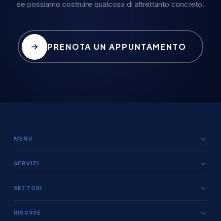
se possiamo costruire qualcosa di altrettanto concreto.
PRENOTA UN APPUNTAMENTO
MENU
Per le agenzie
SERVIZI
Case study
Team dedicato
Team
SETTORI
Web & Commerce
Lavora con noi
Food & Beverage / GDO
App & WebApp
RISORSE
FAQ
Retail / Consumer Goods