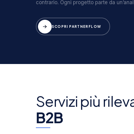
contrario. Ogni progetto parte da un’anali
SCOPRI PARTNERFLOW
Servizi più rile
B2B