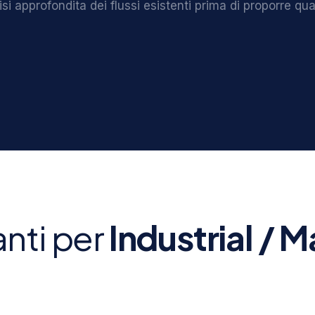
si approfondita dei flussi esistenti prima di proporre qua
vanti per
Industrial / M