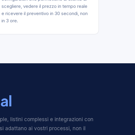
scegliere, vedere il prezzo in tempo reale
e ricevere il preventivo in 30 secondi, non
in 3 ore.
al
le, listini complessi e integrazioni con
i adattano ai vostri processi, non il