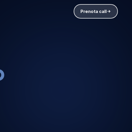
Prenota call
AZIENDA
o
Team
Lavora con
noi
ROI
o
FAQ
Contatti
nerFlow