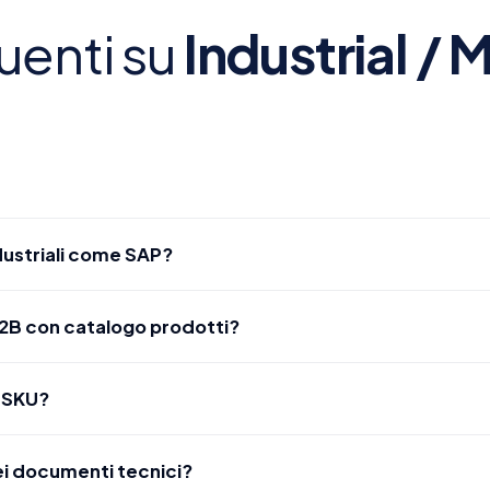
enti su
Industrial / 
dustriali come SAP?
oft Dynamics e gestionali custom del settore manifatturiero.
B2B con catalogo prodotti?
rezzi e gestione ordini: tipicamente 4-6 mesi. Dipende dalla comp
i SKU?
aia di prodotti, varianti e listini personalizzati per cliente.
ei documenti tecnici?