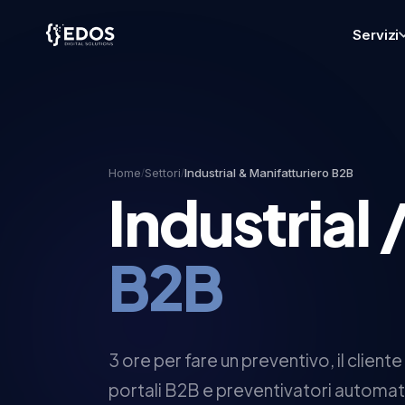
Servizi
SERV
Tea
Web
App
Home
Settori
Industrial & Manifatturiero B2B
/
/
Industrial 
Plat
AI In
B2B
Prod
Tech
CTO 
3 ore per fare un preventivo, il client
Cont
portali B2B e preventivatori automat
Evol