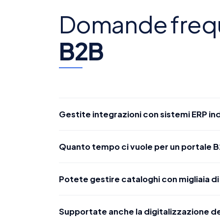
Domande frequ
B2B
Gestite integrazioni con sistemi ERP in
Sì. Abbiamo esperienza con SAP, Oracle, Micros
Quanto tempo ci vuole per un portale 
Per un portale B2B con catalogo, configuratore p
Potete gestire cataloghi con migliaia d
richieste.
Sì. Abbiamo costruito cataloghi con decine di migli
Supportate anche la digitalizzazione d