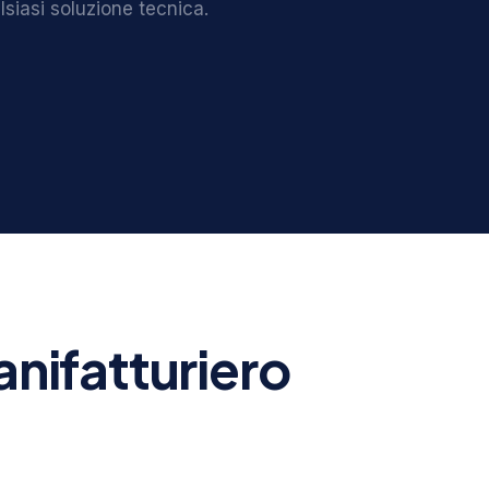
lsiasi soluzione tecnica.
anifatturiero